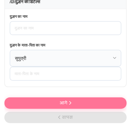
👰
दुल्हन की डिटेल्स
दुल्हन का नाम
दुल्हन के माता-पिता का नाम
आगे
वापस