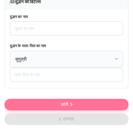
👰
दुल्हन की डिटेल्स
दुल्हन का नाम
दुल्हन के माता-पिता का नाम
आगे
वापस